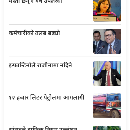
यस्ता छन् १ वर्षे उपलब्धी
कर्मचारीको तलब बढ्यो
इन्फान्टिनोले राजीनामा नदिने
१२ हजार लिटर पेट्रोलमा आगलागी
सांसदले ट्राफिक नियम उल्लंघन