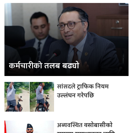
कर्मचारीको
तलब बढ्यो
सांसदले
ट्राफिक नियम
उल्लंघन गरेपछि
अब्यवस्थित
वसोबासीको