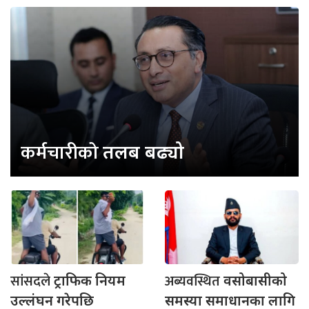
कर्मचारीको
तलब बढ्यो
सांसदले
अब्यवस्थित
ट्राफिक नियम
वसोबासीको
उल्लंघन गरेपछि
समस्या समाधानका लागि