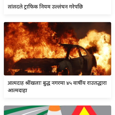
सांसदले
ट्राफिक नियम उल्लंघन गरेपछि
आत्मदाह
श्रींखलाः बुद्ध नगरमा ४५ वार्षीय राउतद्धारा
आत्मदाहा