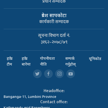
प्रधान सम्पादक
प्रवेश सापकाेटा
कार्यकारी सम्पादक
सूचना विभाग दर्ता नं.
३१६२–२०७८/७९
हाम्रो
हाम्रो
गोपनीयता
सम्पर्क
यूनिकोड
टीम
बारेमा
नीति
गर्नुहोस्
Headoffice:
Banganga-11, Lumbini Province
Contact office:
Kathmandu mid Baneshwor