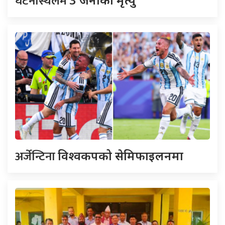
घटनास्थलमै
अर्जेन्टिना
विश्वकपको सेमिफाइलनमा