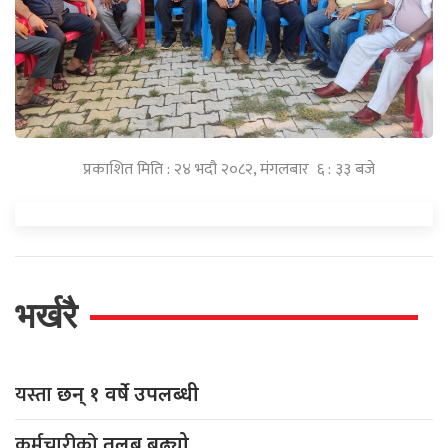
प्रकाशित मिति : २४ भदौ २०८२, मंगलबार ६ : ३३ बजे
भर्खरै
यस्ता
छन् १ वर्षे उपलब्धी
कर्मचारीको
तलब बढ्यो