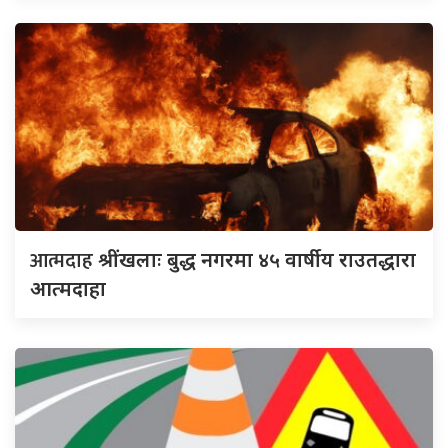
आत्मदाह
श्रींखलाः बुद्ध नगरमा ४५ वार्षीय राउतद्धारा
आत्मदाहा