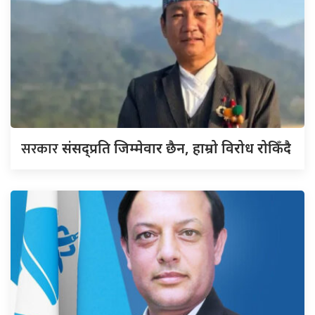
सरकार
संसद्‍प्रति जिम्मेवार छैन, हाम्रो विरोध रोकिँदै