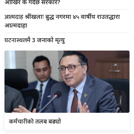
आखिर के गर्दैछ सरकार?
आत्मदाह
श्रींखलाः बुद्ध नगरमा ४५ वार्षीय राउतद्धारा
आत्मदाहा
घटनास्थलमै
3 जनाको मृत्यु
कर्मचारीको
तलब बढ्यो