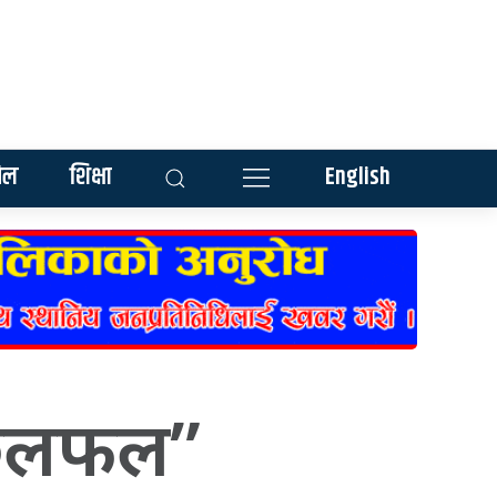
ेल
शिक्षा
English
ण छलफल”