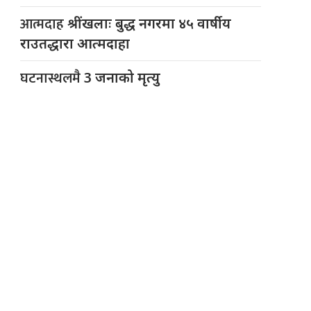
आत्मदाह
श्रींखलाः बुद्ध नगरमा ४५ वार्षीय
राउतद्धारा आत्मदाहा
घटनास्थलमै
3 जनाको मृत्यु