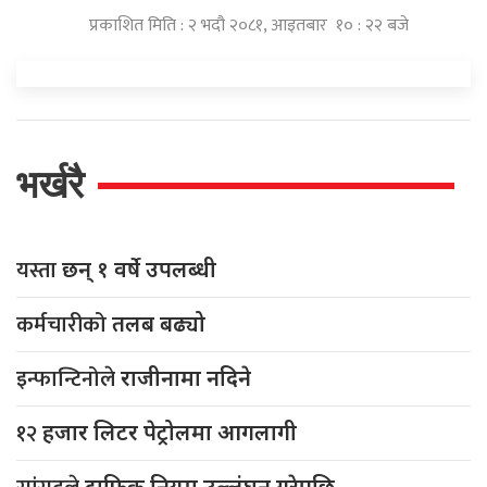
प्रकाशित मिति : २ भदौ २०८१, आइतबार १० : २२ बजे
भर्खरै
यस्ता
छन् १ वर्षे उपलब्धी
कर्मचारीको
तलब बढ्यो
इन्फान्टिनोले
राजीनामा नदिने
१२
हजार लिटर पेट्रोलमा आगलागी
ट्राफिक नियम उल्लंघन गरेपछि