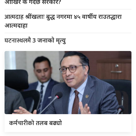
आखिर के गर्दैछ सरकार?
आत्मदाह
श्रींखलाः बुद्ध नगरमा ४५ वार्षीय राउतद्धारा
आत्मदाहा
घटनास्थलमै
3 जनाको मृत्यु
कर्मचारीको
तलब बढ्यो