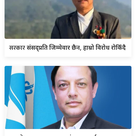
सरकार
संसद्‍प्रति जिम्मेवार छैन, हाम्रो विरोध रोकिँदै