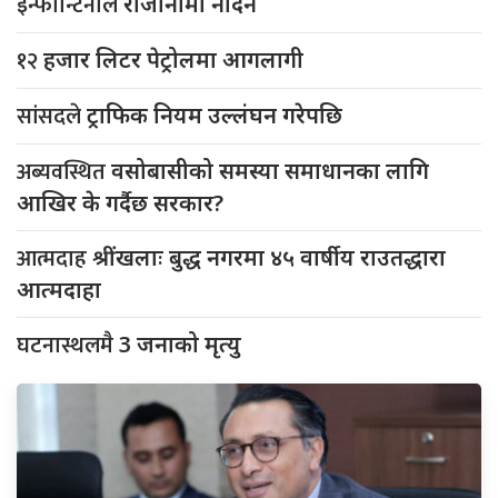
इन्फान्टिनोले
राजीनामा नदिने
१२
हजार लिटर पेट्रोलमा आगलागी
सांसदले
ट्राफिक नियम उल्लंघन गरेपछि
अब्यवस्थित
वसोबासीको समस्या समाधानका लागि
आखिर के गर्दैछ सरकार?
आत्मदाह
श्रींखलाः बुद्ध नगरमा ४५ वार्षीय राउतद्धारा
आत्मदाहा
घटनास्थलमै
3 जनाको मृत्यु