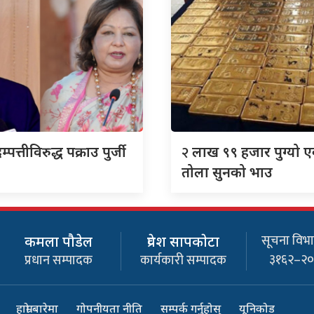
२
म्पत्तीविरुद्ध पक्राउ पुर्जी
लाख ९९ हजार पुग्यो 
तोला सुनको भाउ
सूचना विभाग
कमला पौडेल
प्रवेश सापकाेटा
३१६२–२
प्रधान सम्पादक
कार्यकारी सम्पादक
हाम्रो बारेमा
गोपनीयता नीति
सम्पर्क गर्नुहोस्
यूनिकोड