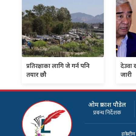
प्रतिरक्षाका
देउवा
लागि जे गर्न पनि
द
तयार छौ
जारी
ओम प्रकाश पौडेल
प्रबन्ध निर्देशक
हाम्रो टीम