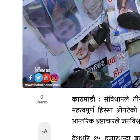
0
काठमाडौं :
संविधानले ती
Shares
महत्वपूर्ण हिस्सा ओगटेक
आन्तरिक भ्रष्टाचारले जनविश
-A
देशभरि १५ हजारभन्दा बढ