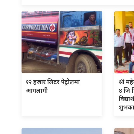
१२
श्री
हजार लिटर पेट्रोलमा
महे
आगलागी
४ जि पि
विद्या
शुभकाम