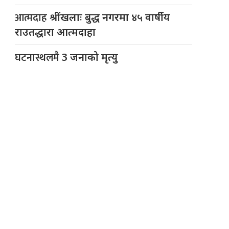
आत्मदाह
श्रींखलाः बुद्ध नगरमा ४५ वार्षीय
राउतद्धारा आत्मदाहा
घटनास्थलमै
3 जनाको मृत्यु