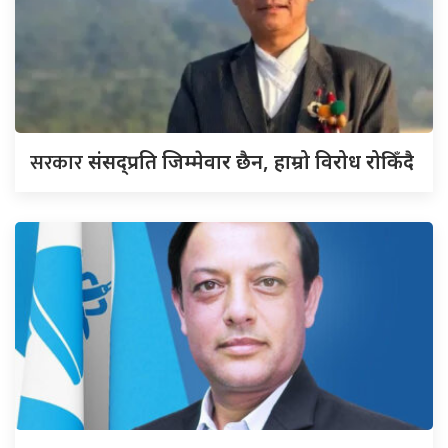
सरकार
संसद्‍प्रति जिम्मेवार छैन, हाम्रो विरोध रोकिँदै