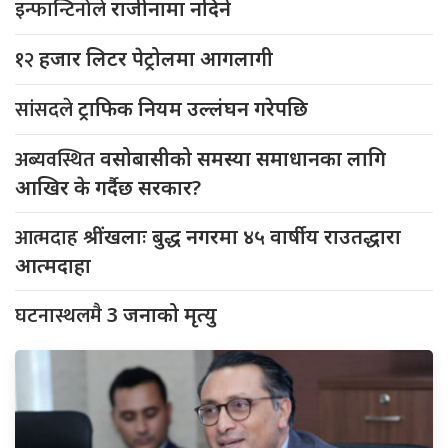
इन्फान्टिनोले
राजीनामा नदिने
१२
हजार लिटर पेट्रोलमा आगलागी
सांसदले
ट्राफिक नियम उल्लंघन गरेपछि
अब्यवस्थित
वसोबासीको समस्या समाधानका लागि
आखिर के गर्दैछ सरकार?
आत्मदाह
श्रींखलाः बुद्ध नगरमा ४५ वार्षीय राउतद्धारा
आत्मदाहा
घटनास्थलमै
3 जनाको मृत्यु