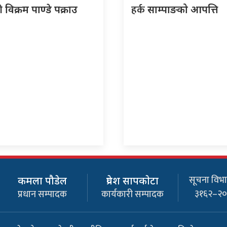
री
हर्क
विक्रम पाण्डे पक्राउ
साम्पाङको आपत्ति
सूचना विभाग
कमला पौडेल
प्रवेश सापकाेटा
३१६२–२
प्रधान सम्पादक
कार्यकारी सम्पादक