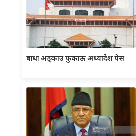
बाधा
अड्काउ फुकाऊ अध्यादेश पेस