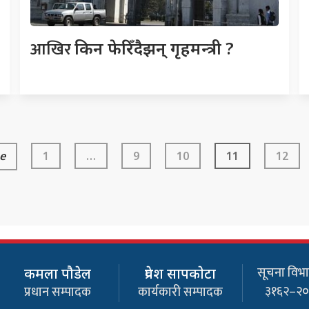
आखिर
किन फेरिँदैझन् गृहमन्त्री ?
e
1
…
9
10
11
12
सूचना विभाग
कमला पौडेल
प्रवेश सापकाेटा
३१६२–२
प्रधान सम्पादक
कार्यकारी सम्पादक