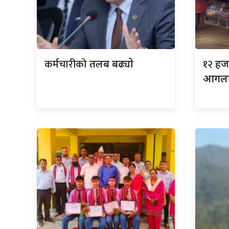
कर्मचारीको
१२
तलब बढ्यो
हजा
आगला