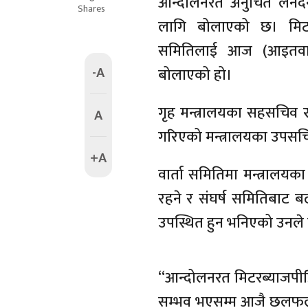
आन्दोलनरत अनुचित लेन
Shares
लागि बोलाएको छ। मिटर
समितिलाई आज (आइतवार) प
-A
बोलाएको हो।
गृह मन्त्रालयका सहसचिव रु
A
गरिएको मन्त्रालयका उपस
+A
वार्ता समितिमा मन्त्राल
रहने र संघर्ष समितिबाट ब
उपस्थित हुन भनिएको उनले
“आन्दोलनरत मिटरब्याजपी
सम्भव भएसम्म आजै छलफलका 