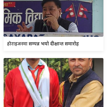
होराइजनमा
सम्पन्न भयो दीक्षान्त समारोह