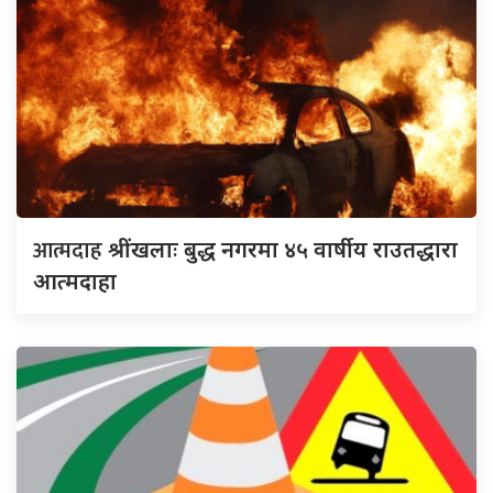
आत्मदाह
श्रींखलाः बुद्ध नगरमा ४५ वार्षीय राउतद्धारा
आत्मदाहा