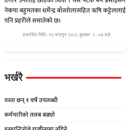
लिएर उनलाई छाडेको थियो । यस पटक भने प्रसाईंसँगै
नेकपा बहुमतका धर्मेन्द्र बाँस्तोलासहित ऋषि कट्टेललाई
पनि प्रहरीले समातेको छ।
प्रकाशित मिति : १३ फाल्गुन २०८२, बुधबार ३ : ०४ बजे
भर्खरै
यस्ता
छन् १ वर्षे उपलब्धी
कर्मचारीको
तलब बढ्यो
इन्फान्टिनोले
राजीनामा नदिने