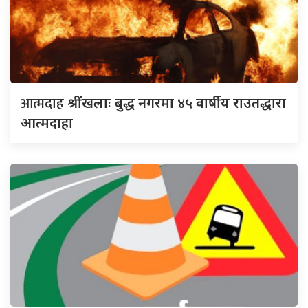
आत्मदाह
श्रींखलाः बुद्ध नगरमा ४५ वार्षीय राउतद्धारा
आत्मदाहा