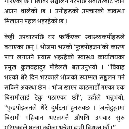
गरिएको छ । शिविर सञ्चालन गरेपछि सबैतिरबाट फोन
आउन थालेको छ । उनीहरूको उपचारको व्यवस्था
मिलाउन पहल भइरहेको छ ।
केही उपचारपछि घर फर्किएका स्वास्थ्यकर्मीहरूले
बताएका छन् । भोजमा भएको ‘फुडपोइजन’को कारण
पत्ता लगाउने प्रयास भइरहेको स्वास्थ्य कार्यालयका
प्रमुख कुलबहादुर पौडेलले बताउनुभयो । “विवाह
भएको धेरै दिन भएकाले भोजको स्याम्पल सङ्कलन गर्न
सकिने अवस्था छैन । भोज खाएर काठमाडौँ गएका एक
बिरामीलाई टेकु पठाएका छौँ”, उहाँले भन्नुभयो,
“फुडपोइजनले धेरै दुर्घटना हुनसक्छ । जन्तेढुङ्गामा
बिरामी पहिचान भएलगत्तै औषधि उपचार सुरु
गरिएकाले घटना नहोला भन्नेमा हामी विश्वस्त छौँ ।”