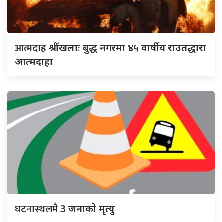
आत्मदाह
श्रींखलाः बुद्ध नगरमा ४५ वार्षीय राउतद्धारा
आत्मदाहा
घटनास्थलमै
3 जनाको मृत्यु