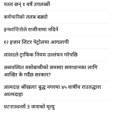
यस्ता
छन् १ वर्षे उपलब्धी
कर्मचारीको
तलब बढ्यो
इन्फान्टिनोले
राजीनामा नदिने
१२
हजार लिटर पेट्रोलमा आगलागी
सांसदले
ट्राफिक नियम उल्लंघन गरेपछि
अब्यवस्थित
वसोबासीको समस्या समाधानका लागि
आखिर के गर्दैछ सरकार?
आत्मदाह
श्रींखलाः बुद्ध नगरमा ४५ वार्षीय राउतद्धारा
आत्मदाहा
घटनास्थलमै
3 जनाको मृत्यु