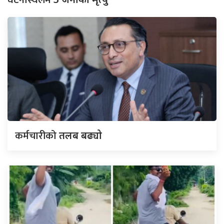
घटनास्थलमै
कर्मचारीको
तलब बढ्यो