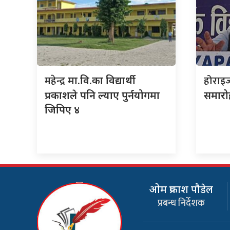
महेन्द्र
होराइ
मा.वि.का विद्यार्थी
प्रकाशले पनि ल्याए पुर्नयोगमा
समारो
जिपिए ४
ओम प्रकाश पौडेल
प्रबन्ध निर्देशक