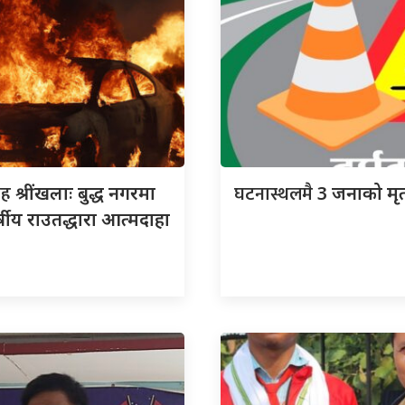
ाह
घटनास्थलमै
श्रींखलाः बुद्ध नगरमा
3 जनाको मृत्
्षीय राउतद्धारा आत्मदाहा