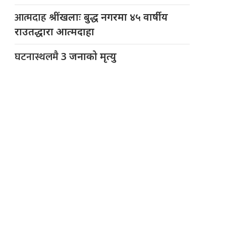
आत्मदाह
श्रींखलाः बुद्ध नगरमा ४५ वार्षीय
राउतद्धारा आत्मदाहा
घटनास्थलमै
3 जनाको मृत्यु