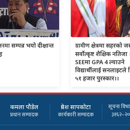
जनमा
ग्रामीण
सम्पन्न भयो दीक्षान्त
क्षेत्रमा सहरको जस्
ह
सर्वोत्कृष्ट शैक्षिक नतिजा 
SEEमा GPA 4 ल्याउने
विद्यार्थीलाई सनलाइटले 
५१ हजार पुरस्कार।।
सूचना विभाग
कमला पौडेल
प्रवेश सापकाेटा
३१६२–२
प्रधान सम्पादक
कार्यकारी सम्पादक