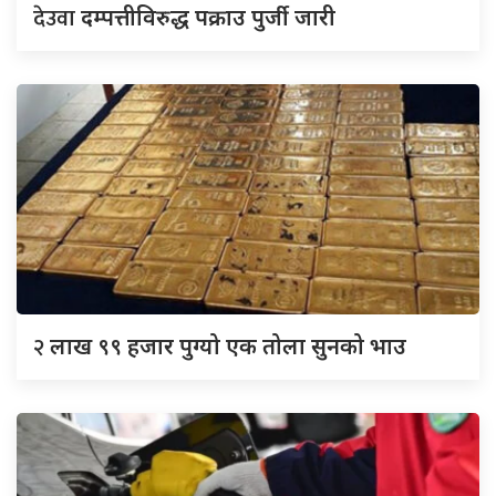
देउवा
दम्पत्तीविरुद्ध पक्राउ पुर्जी जारी
२
लाख ९९ हजार पुग्यो एक तोला सुनको भाउ