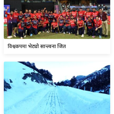
विश्वकपमा
भेट्यो सान्त्वना जित