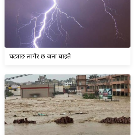
चट्याङ
लागेर छ जना घाइते