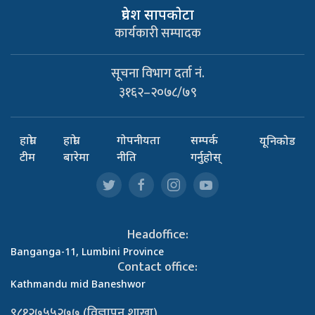
प्रवेश सापकाेटा
कार्यकारी सम्पादक
सूचना विभाग दर्ता नं.
३१६२–२०७८/७९
हाम्रो
हाम्रो
गोपनीयता
सम्पर्क
यूनिकोड
टीम
बारेमा
नीति
गर्नुहोस्
Headoffice:
Banganga-11, Lumbini Province
Contact office:
Kathmandu mid Baneshwor
९८१२७५५२७७ (विज्ञापन शाखा)