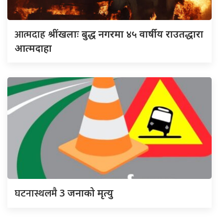
आत्मदाह
श्रींखलाः बुद्ध नगरमा ४५ वार्षीय राउतद्धारा
आत्मदाहा
घटनास्थलमै
3 जनाको मृत्यु