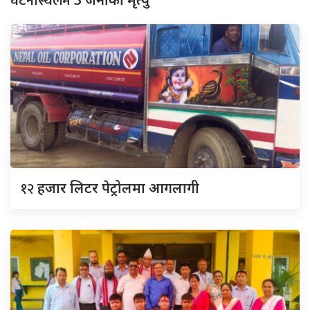
घटनास्थलमै
१२
हजार लिटर पेट्रोलमा आगलागी