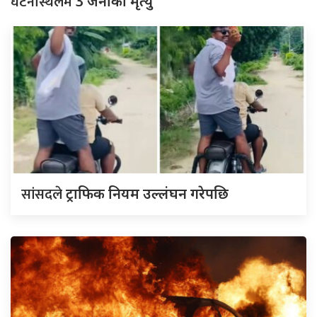
घटनास्थलमै
3 जनाको मृत्यु
सांसदले
ट्राफिक नियम उल्लंघन गरेपछि