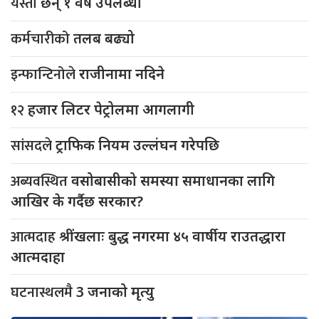
यस्ता
छन् १ वर्षे उपलब्धी
कर्मचारीको
तलब बढ्यो
इन्फान्टिनोले
राजीनामा नदिने
१२
हजार लिटर पेट्रोलमा आगलागी
सांसदले
ट्राफिक नियम उल्लंघन गरेपछि
अब्यवस्थित
वसोबासीको समस्या समाधानका लागि
आखिर के गर्दैछ सरकार?
आत्मदाह
श्रींखलाः बुद्ध नगरमा ४५ वार्षीय राउतद्धारा
आत्मदाहा
घटनास्थलमै
3 जनाको मृत्यु