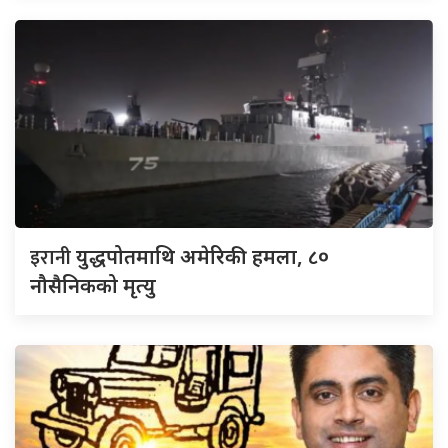
इरानी
युद्धपोतमाथि अमेरिकी हमला, ८०
नौसैनिकको मृत्यु