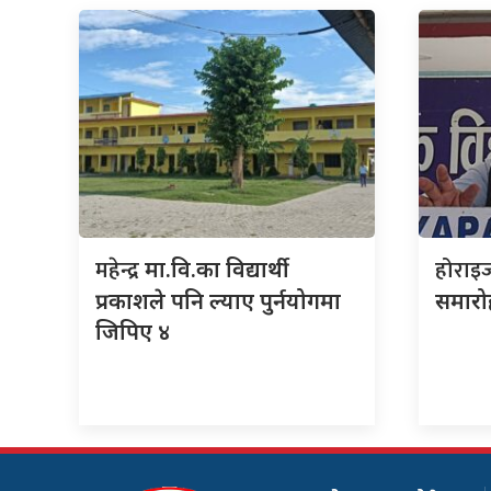
महेन्द्र
होराइ
मा.वि.का विद्यार्थी
प्रकाशले पनि ल्याए पुर्नयोगमा
समारो
जिपिए ४