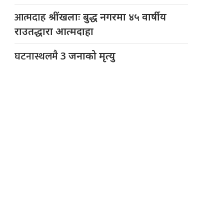
आत्मदाह
श्रींखलाः बुद्ध नगरमा ४५ वार्षीय
राउतद्धारा आत्मदाहा
घटनास्थलमै
3 जनाको मृत्यु