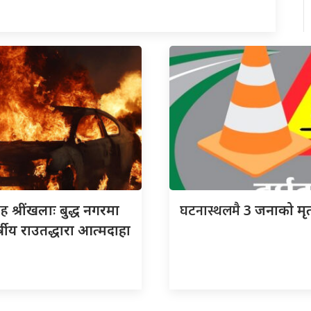
ाह
घटनास्थलमै
श्रींखलाः बुद्ध नगरमा
3 जनाको मृत्
्षीय राउतद्धारा आत्मदाहा