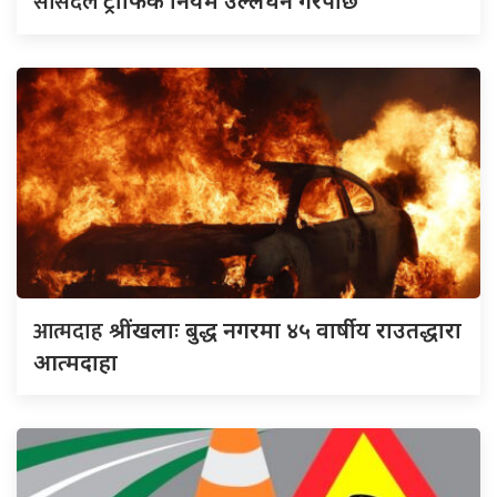
सांसदले
ट्राफिक नियम उल्लंघन गरेपछि
आत्मदाह
श्रींखलाः बुद्ध नगरमा ४५ वार्षीय राउतद्धारा
आत्मदाहा