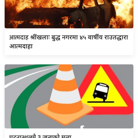
आत्मदाह
श्रींखलाः बुद्ध नगरमा ४५ वार्षीय राउतद्धारा
आत्मदाहा
घटनास्थलमै
3 जनाको मृत्यु