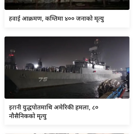
हवाई
आक्रमण, कम्तिमा ४०० जनाको मृत्यु
इरानी
युद्धपोतमाथि अमेरिकी हमला, ८०
नौसैनिकको मृत्यु