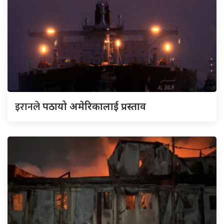
इरानले
पठायो अमेरिकालाई प्रस्ताव