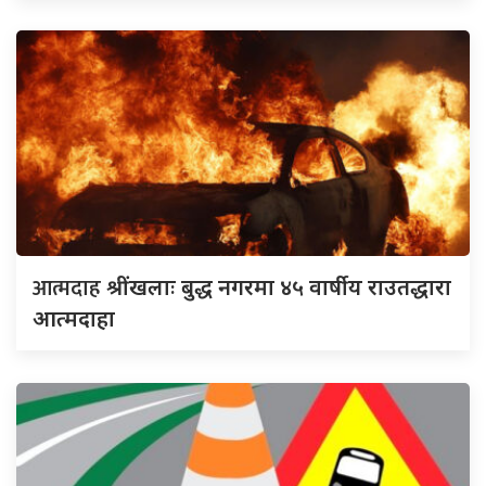
आत्मदाह
श्रींखलाः बुद्ध नगरमा ४५ वार्षीय राउतद्धारा
आत्मदाहा