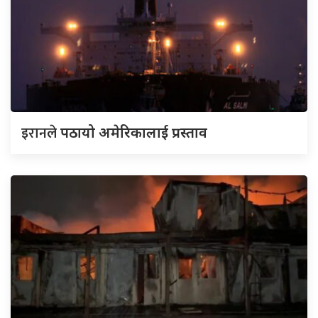
इरानले
पठायो अमेरिकालाई प्रस्ताव