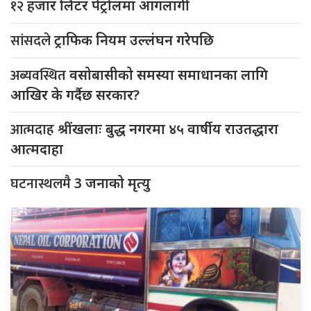
१२
हजार लिटर पेट्रोलमा आगलागी
सांसदले
ट्राफिक नियम उल्लंघन गरेपछि
अब्यवस्थित
वसोबासीको समस्या समाधानका लागि
आखिर के गर्दैछ सरकार?
आत्मदाह
श्रींखलाः बुद्ध नगरमा ४५ वार्षीय राउतद्धारा
आत्मदाहा
घटनास्थलमै
3 जनाको मृत्यु