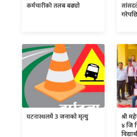
कर्मचारीको
सांसद
तलब बढ्यो
गरेपछ
घटनास्थलमै
श्री
3 जनाको मृत्यु
महे
४ जि पि
विद्या