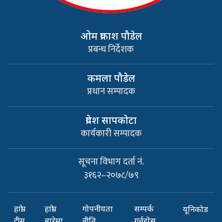
ओम प्रकाश पौडेल
प्रबन्ध निर्देशक
कमला पौडेल
प्रधान सम्पादक
प्रवेश सापकाेटा
कार्यकारी सम्पादक
सूचना विभाग दर्ता नं.
३१६२–२०७८/७९
हाम्रो
हाम्रो
गोपनीयता
सम्पर्क
यूनिकोड
टीम
बारेमा
नीति
गर्नुहोस्