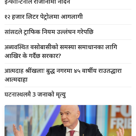
इन्फान्टिनोले
राजीनामा नदिने
१२
हजार लिटर पेट्रोलमा आगलागी
सांसदले
ट्राफिक नियम उल्लंघन गरेपछि
अब्यवस्थित
वसोबासीको समस्या समाधानका लागि
आखिर के गर्दैछ सरकार?
आत्मदाह
श्रींखलाः बुद्ध नगरमा ४५ वार्षीय राउतद्धारा
आत्मदाहा
घटनास्थलमै
3 जनाको मृत्यु