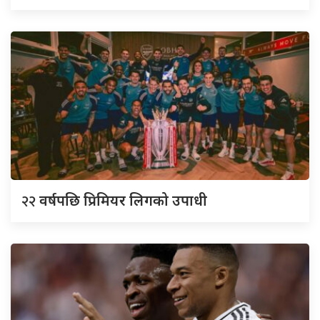
२२
वर्षपछि प्रिमियर लिगको उपाधी