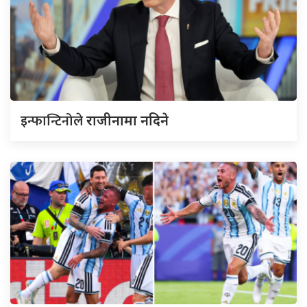
इन्फान्टिनोले
राजीनामा नदिने