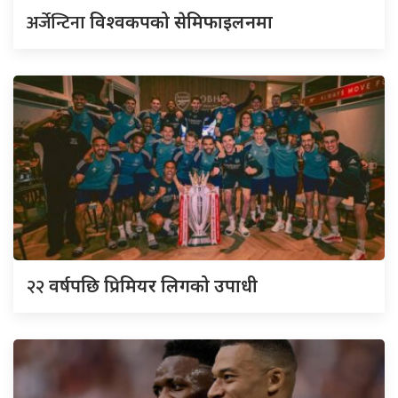
अर्जेन्टिना
विश्वकपको सेमिफाइलनमा
२२
वर्षपछि प्रिमियर लिगको उपाधी