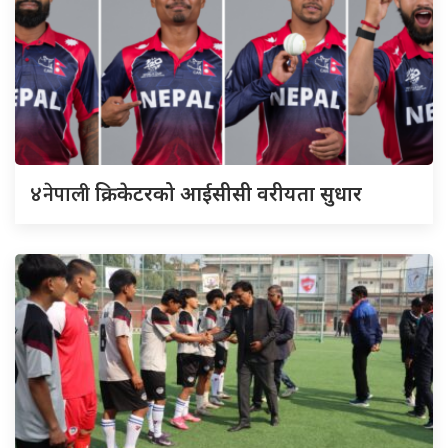
४नेपाली
क्रिकेटरको आईसीसी वरीयता सुधार