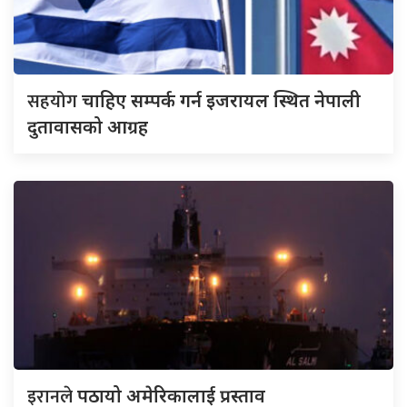
सहयोग
चाहिए सम्पर्क गर्न इजरायल स्थित नेपाली
दुतावासको आग्रह
इरानले
पठायो अमेरिकालाई प्रस्ताव