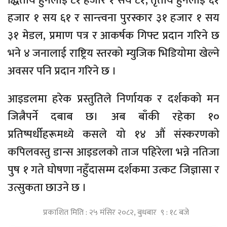
द्धितीय हुनेलाई ८१ हजार १ सय ८१, तृतीय हुनेलाई ६१
हजार १ सय ६१ र सान्त्वना पुरस्कार ३१ हजार १ सय
३१ मेडल, प्रमाण पत्र र आकर्षक गिफ्ट प्रदान गरिने छ
भने ४ जनालाई राष्ट्रिय स्तरको म्युजिक भिडियोमा खेल्ने
अवसर पनि प्रदान गरिने छ ।
आइडलमा हरेक प्रस्तुतिले निर्णायक र दर्शकको मन
जित्नैपर्ने दबाब छ। अब बाँकी रहेका १०
प्रतिष्पर्धीहरूमध्ये कसले यो १४ औं संस्करणको
कपिलवस्तु डान्स आइडलको ताज पहिरेला भन्ने नतिजा
पुष १ गते घोषणा नहुँदासम्म दर्शकमा उत्कट जिज्ञासा र
उत्सुकता छाउने छ ।
प्रकाशित मिति : २५ मंसिर २०८२, बुधबार ९ : १८ बजे