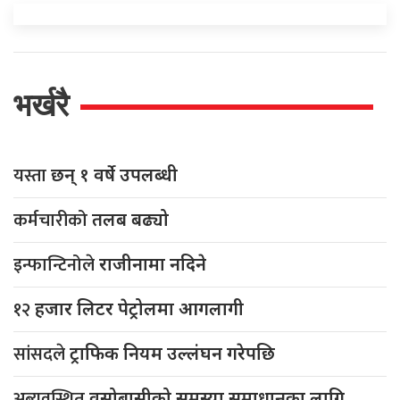
भर्खरै
यस्ता
छन् १ वर्षे उपलब्धी
कर्मचारीको
तलब बढ्यो
इन्फान्टिनोले
राजीनामा नदिने
१२
हजार लिटर पेट्रोलमा आगलागी
सांसदले
ट्राफिक नियम उल्लंघन गरेपछि
अब्यवस्थित
वसोबासीको समस्या समाधानका लागि