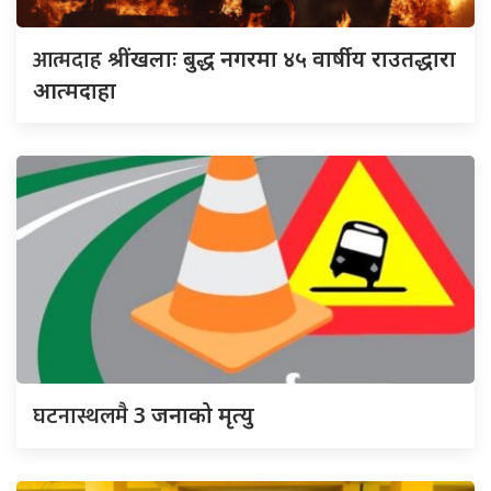
आत्मदाह
श्रींखलाः बुद्ध नगरमा ४५ वार्षीय राउतद्धारा
आत्मदाहा
घटनास्थलमै
3 जनाको मृत्यु