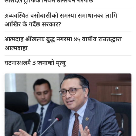
सांसदले
ट्राफिक नियम उल्लंघन गरेपछि
अब्यवस्थित
वसोबासीको समस्या समाधानका लागि
आखिर के गर्दैछ सरकार?
आत्मदाह
श्रींखलाः बुद्ध नगरमा ४५ वार्षीय राउतद्धारा
आत्मदाहा
घटनास्थलमै
3 जनाको मृत्यु