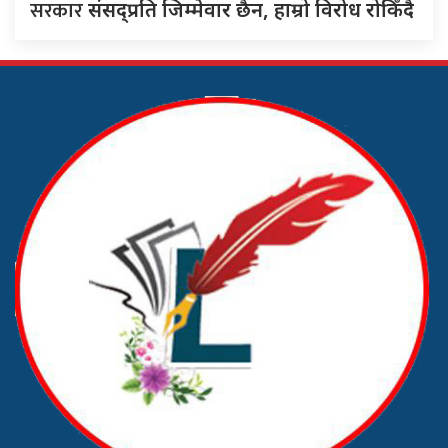
सरकार
संसद्‍प्रति जिम्मेवार छैन, हाम्रो विरोध रोकिँदै