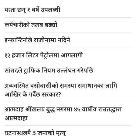
यस्ता
छन् १ वर्षे उपलब्धी
कर्मचारीको
तलब बढ्यो
इन्फान्टिनोले
राजीनामा नदिने
१२
हजार लिटर पेट्रोलमा आगलागी
सांसदले
ट्राफिक नियम उल्लंघन गरेपछि
अब्यवस्थित
वसोबासीको समस्या समाधानका लागि
आखिर के गर्दैछ सरकार?
आत्मदाह
श्रींखलाः बुद्ध नगरमा ४५ वार्षीय राउतद्धारा
आत्मदाहा
घटनास्थलमै
3 जनाको मृत्यु