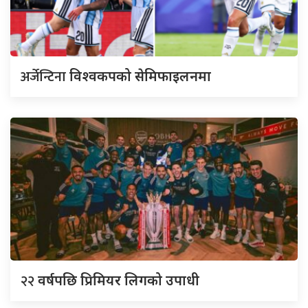
अर्जेन्टिना
विश्वकपको सेमिफाइलनमा
२२
वर्षपछि प्रिमियर लिगको उपाधी