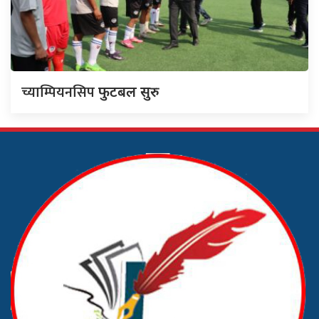
च्याम्पियनसिप
फुटबल सुरु