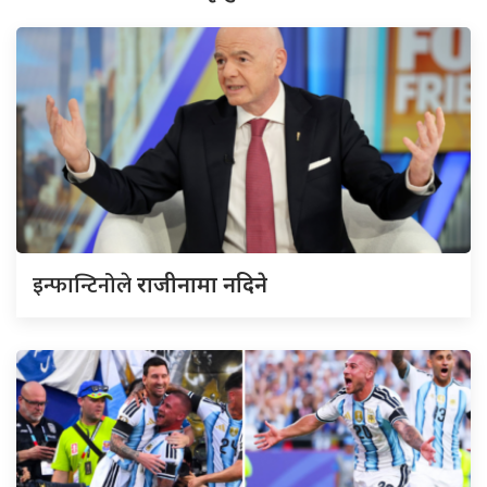
इन्फान्टिनोले
राजीनामा नदिने