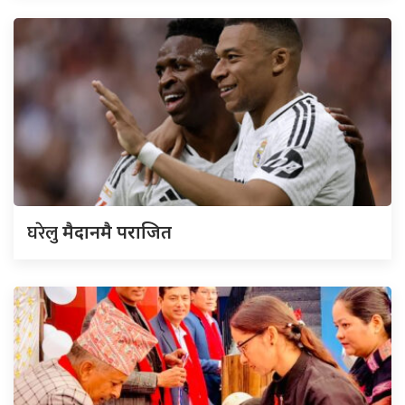
घरेलु
मैदानमै पराजित