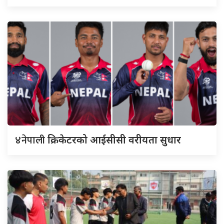
४नेपाली
क्रिकेटरको आईसीसी वरीयता सुधार