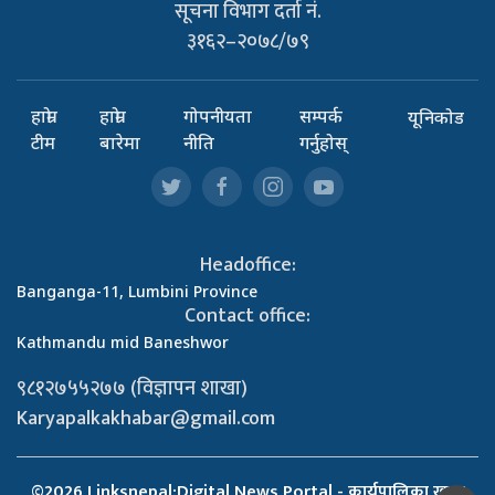
सूचना विभाग दर्ता नं.
३१६२–२०७८/७९
हाम्रो
हाम्रो
गोपनीयता
सम्पर्क
यूनिकोड
टीम
बारेमा
नीति
गर्नुहोस्
Headoffice:
Banganga-11, Lumbini Province
Contact office:
Kathmandu mid Baneshwor
९८१२७५५२७७ (विज्ञापन शाखा)
Karyapalkakhabar@gmail.com
©2026 Linksnepal:Digital News Portal - कार्यपालिका खबर