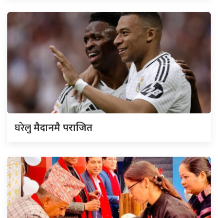
घरेलु
मैदानमै पराजित