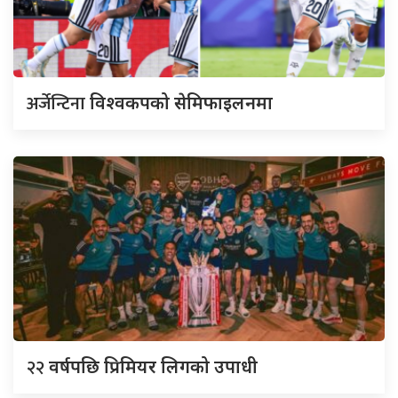
अर्जेन्टिना
विश्वकपको सेमिफाइलनमा
२२
वर्षपछि प्रिमियर लिगको उपाधी