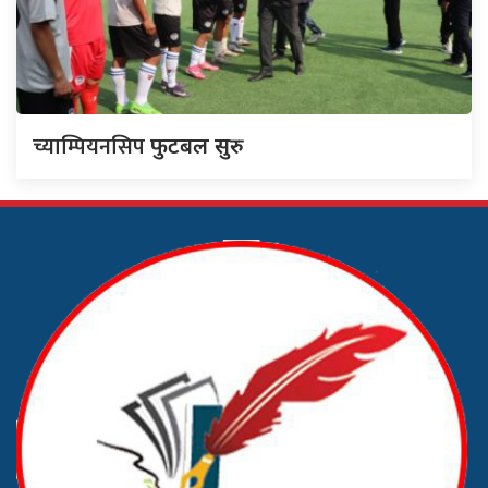
च्याम्पियनसिप
फुटबल सुरु