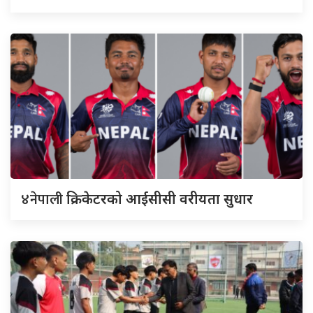
४नेपाली
क्रिकेटरको आईसीसी वरीयता सुधार