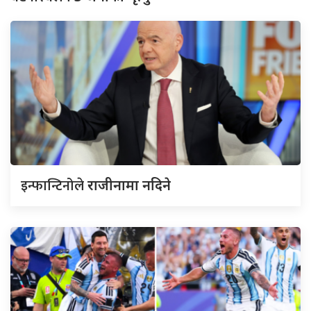
इन्फान्टिनोले
राजीनामा नदिने