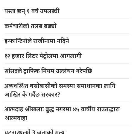
यस्ता
छन् १ वर्षे उपलब्धी
कर्मचारीको
तलब बढ्यो
इन्फान्टिनोले
राजीनामा नदिने
१२
हजार लिटर पेट्रोलमा आगलागी
सांसदले
ट्राफिक नियम उल्लंघन गरेपछि
अब्यवस्थित
वसोबासीको समस्या समाधानका लागि
आखिर के गर्दैछ सरकार?
आत्मदाह
श्रींखलाः बुद्ध नगरमा ४५ वार्षीय राउतद्धारा
आत्मदाहा
घटनास्थलमै
3 जनाको मृत्यु