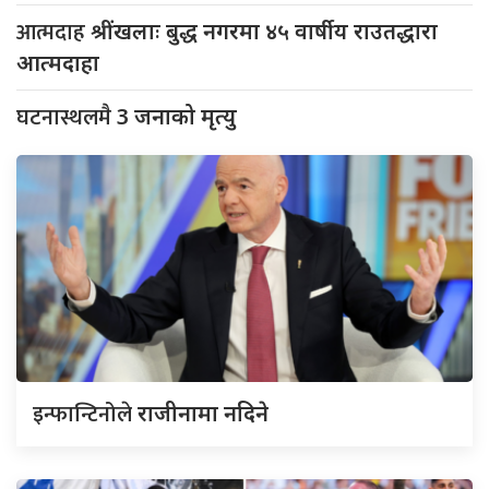
आत्मदाह
श्रींखलाः बुद्ध नगरमा ४५ वार्षीय राउतद्धारा
आत्मदाहा
घटनास्थलमै
3 जनाको मृत्यु
इन्फान्टिनोले
राजीनामा नदिने