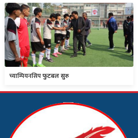
च्याम्पियनसिप
फुटबल सुरु