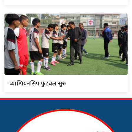
च्याम्पियनसिप
फुटबल सुरु