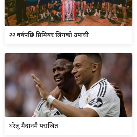
२२
वर्षपछि प्रिमियर लिगको उपाधी
घरेलु
मैदानमै पराजित