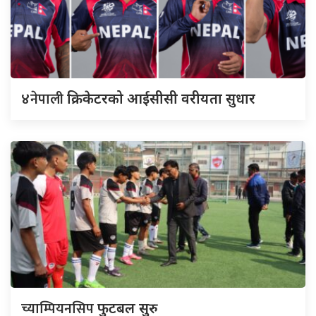
४नेपाली
क्रिकेटरको आईसीसी वरीयता सुधार
च्याम्पियनसिप
फुटबल सुरु