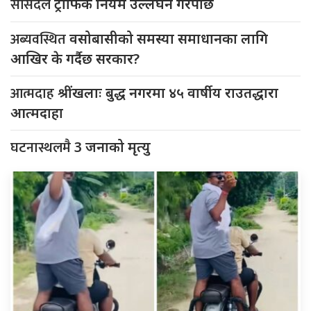
सांसदले
ट्राफिक नियम उल्लंघन गरेपछि
अब्यवस्थित
वसोबासीको समस्या समाधानका लागि
आखिर के गर्दैछ सरकार?
आत्मदाह
श्रींखलाः बुद्ध नगरमा ४५ वार्षीय राउतद्धारा
आत्मदाहा
घटनास्थलमै
3 जनाको मृत्यु