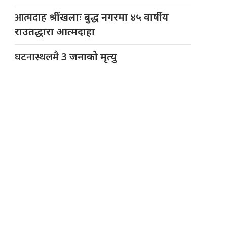
आत्मदाह
श्रींखलाः बुद्ध नगरमा ४५ वार्षीय
राउतद्धारा आत्मदाहा
घटनास्थलमै
3 जनाको मृत्यु