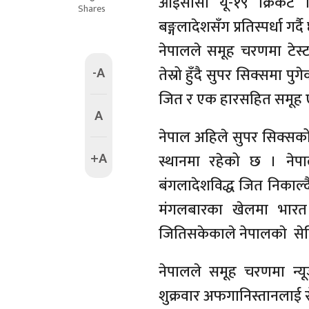
आइसीसी यू-१९ क्रिकेट 
Shares
बङ्गलादेशसँग प्रतिस्पर्धा गर्द
नेपालले समूह चरणमा टेस्ट 
-A
तेस्रो हुँदै सुपर सिक्समा प
जित र एक हारसहित समूह ए बा
A
नेपाल अहिले सुपर सिक्सक
+A
स्थानमा रहेको छ । नेपाल
बंगलादेशविद्ध जित निकाल्द
मंगलबारका खेलमा भारत
जितिसकेकाले नेपालकाे सेम
नेपालले समूह चरणमा न्यूज
शुक्रवार अफगानिस्तानलाई 