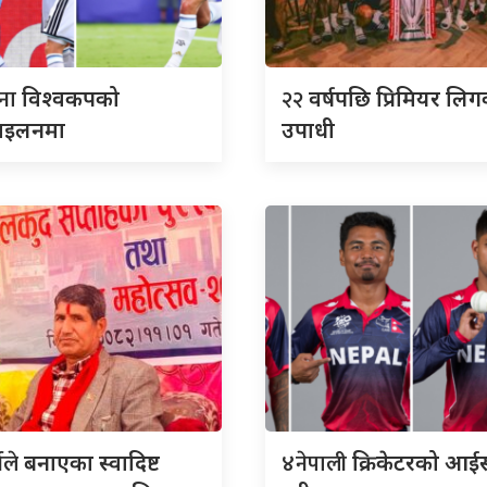
टिना
२२
विश्वकपको
वर्षपछि प्रिमियर लि
ाइलनमा
उपाधी
थीले
४नेपाली
बनाएका स्वादिष्ट
क्रिकेटरको आई