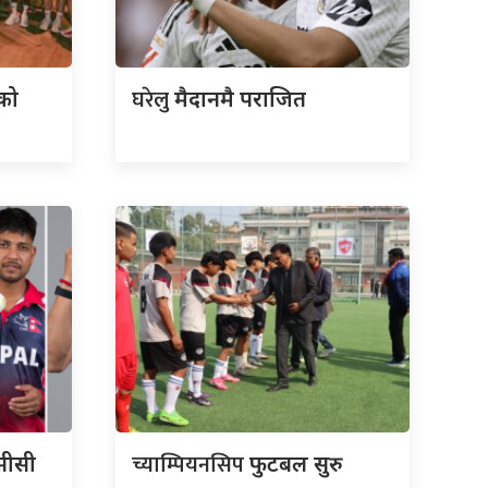
घरेलु
गको
मैदानमै पराजित
च्याम्पियनसिप
सीसी
फुटबल सुरु